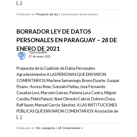
[…]
en
Publicado en
Proyecto de ley
|
Comentarios desactivados
Borrador
–
Ley
BORRADOR LEY DE DATOS
de
PERSONALES EN PARAGUAY – 28 DE
protección
de
ENERO DE 2021
datos
TEDICADMIN
personales
27 de enero 2021
en
Paraguay
Propuesta de la Coalición de Datos Personales
–
Versión
Agradecimientos A LAS PERSONAS QUE ENVIARON
Final
COMENTARIOS: Marlene Samaniego, Bruno Duarte, Gaspar
–
Pisanu- Access Now, Gonzalo Fleitas, Jose Fernando
28
Casañas Levi, Marcelo Galvan, Paloma Lara Castro, Miguel
abril
de
Candia, Pablo Palazzi, Stael Olmedo Cabral, Dolores Dozo,
2021
Ralf Sauer, Manuel García-Sánchez. A LAS INSTITUCIONES
PÚBLICAS QUE ENVIARON COMENTARIOS: Asociación de
[…]
Publicado en
Sin categoría
|
18 Comentarios »